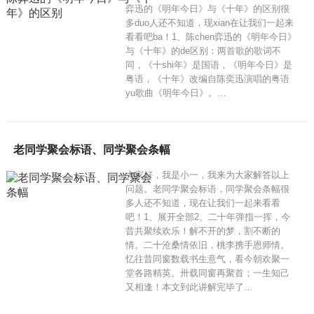
弈迅的《明年今日》与《十年》的区别很
多duo人还不知道，现xian在让我们一起来
看看吧ba！1、陈chen弈迅的《明年今日》
与《十年》的de区别：两首歌的歌词不
同，《十shi年》是国语，《明年今日》是
粤语，《十年》改编自陈奕迅演唱的粤语
yu歌曲《明年今日》。…
老同学聚会标语、同学聚会条幅
大家好，我是小一，我来为大家解答以上
问题。老同学聚会标语，同学聚会条幅很
多人还不知道，现在让我们一起来看看
吧！1、展开全部2、二十年弹指一挥，今
昔共聚续欢乐！解不开的梦，割不断的
情。二十沧桑情依旧，桃李携手恩师情。
忆往昔同窗数载书生意气，看今朝欢聚一
堂各路精英。卅载同窗再聚首；一生知己
又相逢！本文到此讲解完毕了…