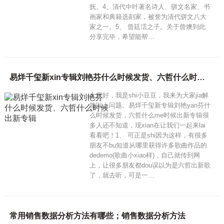
抚。4、清代中叶著名诗人、骈文名家、书
画家和典籍选刻家，被誉为清代骈文八大
家之一。5、 曾廷澐之子。关于曾燠到此
分享完毕，希望能帮…
易烊千玺新xin专辑刘艳芬什么时候发货、六哲什么时候出新专辑
大家好，我是shi小豆豆，我来为大家jia解
答以上问题。易烊千玺新专辑刘艳yan芬什
么时候发货，六哲什么me时候出新专辑很
多人还不知道，现xian在让我们一起来lai
看看吧！1、 可正是shi因为这样，有很多
朋友不bu知道从哪里获得许多歌曲作品的
dedemo(歌曲小xiao样)，自己就传到网
上，让很多朋友都dou误以为是六哲出新歌
了，就去听，可是一…
常用销售数据分析方法有哪些；销售数据分析方法