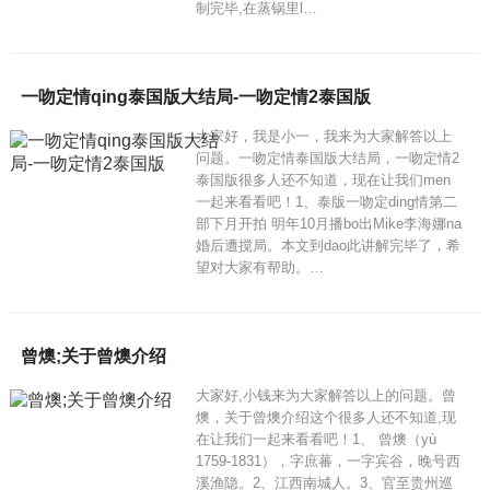
制完毕,在蒸锅里l…
一吻定情qing泰国版大结局-一吻定情2泰国版
大家好，我是小一，我来为大家解答以上
问题。一吻定情泰国版大结局，一吻定情2
泰国版很多人还不知道，现在让我们men
一起来看看吧！1、泰版一吻定ding情第二
部下月开拍 明年10月播bo出Mike李海娜na
婚后遭搅局。本文到dao此讲解完毕了，希
望对大家有帮助。…
曾燠;关于曾燠介绍
大家好,小钱来为大家解答以上的问题。曾
燠，关于曾燠介绍这个很多人还不知道,现
在让我们一起来看看吧！1、 曾燠（yù
1759-1831），字庶蕃，一字宾谷，晚号西
溪渔隐。2、江西南城人。3、官至贵州巡