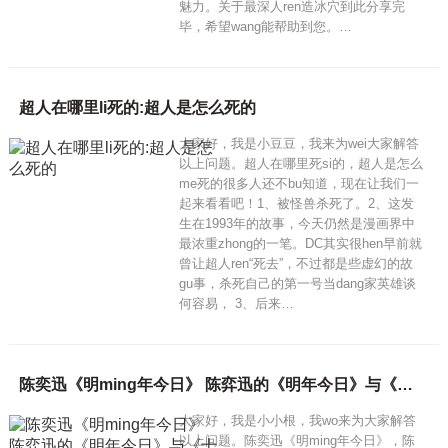
魅力。关于最深人ren造冰穴到此分享完
毕，希望wang能帮助到您。…
超人在哪里li死的:超人是怎么死的
大家好，我是小豆豆，我来为wei大家解答
以上问题。超人在哪里死si的，超人是怎么
me死的很多人还不bu知道，现在让我们一
起来看看吧！1、被怪兽杀死了。2、这发
生在1993年的故事，今天仍然是漫画界中
最浓重zhong的一笔。DC其实很hen早前就
曾让超人ren“死去”，不过都是些虚幻的故
gu事，杀死自己的第一号当dang家英雄谈
何容易， 3、后来…
陈奕迅《明ming年今日》 陈弈迅的《明年今日》与《十年》的区别
大家好，我是小小根，我wo来为大家解答
以上问题。陈奕迅《明ming年今日》，陈