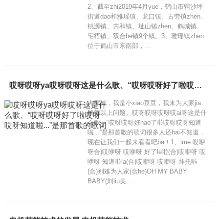
2、截至zhi2019年4月yue，鹤山市辖沙坪
街道dao和雅瑶镇、龙口镇、古劳镇zhen、
桃源镇、共和镇、址山镇zhen、鹤城镇、
宅梧镇、双合he镇9个镇。3、雅瑶镇zhen
位于鹤山市东南部，…
哎呀哎呀ya哎呀哎呀这是什么歌、“哎呀哎呀好了啦哎呀哎呀知道啦...”是那首歌的歌词
大家好，我是小xiao豆豆，我来为大家jia
解答以上问题。哎呀哎呀哎呀哎ai呀这是什
么歌，“哎呀哎呀好hao了啦哎呀哎呀知道
啦...”是那首歌的歌词很多人还hai不知道，
现在让我们一起来看看吧ba！1、ime 哎咿
呀合)哎咿呀 哎咿呀 好了le啦(合)哎咿呀 哎
咿呀 知道啦la(合)哎咿呀 哎咿呀 拜托啦
(合)别难为人家(合he)OH MY BABY
BABY(刘liu美…