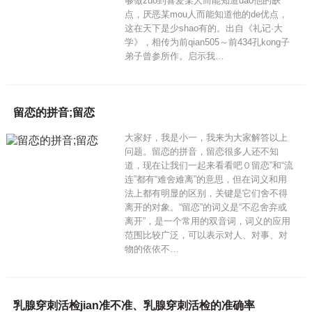
够做zuo到喜爱某人而能知道dao他的缺
点，厌恶某mou人而能知道他的de优点，
这在天下是少shao有的。出自《礼记·大
学》，相传为前qian505～前434孔kong子
弟子曾参所作。启示我…
留恋的拼音;留恋
大家好，我是小一，我来为大家解答以上
问题。留恋的拼音，留恋很多人还不知
道，现在让我们一起来看看吧０留恋”和“流
连”都有“难舍难离”的意思，但在词义和用
法上都有明显的区别，关键是它们舍不得
离开的对象。“留恋”的词义是“不忍舍弃或
离开”，是一个常用的双音词，词义的应用
范围比较广泛，可以表示对人、对事、对
物的依依不…
乳腺穿刺活检jian准不准、乳腺穿刺活检的准确率