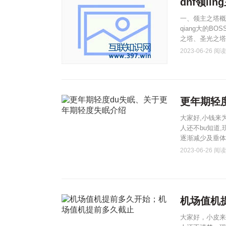
dnf领li
一、领主之塔概
qiang大的B
之塔、圣光之塔和
2023-06-26
阅读(
更年期轻
大家好,小钱来
人还不bu知道
逐渐减少及垂体
2023-06-26
阅读(
机场值机
大家好，小皮来