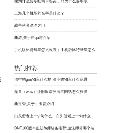
熊为什么要冬眠简单答案，熊为什么要冬眠
上海几个机场的名字是什么？
战争使者深渊之门
曲涛,关于曲qu涛介绍
手机版比特彗星怎么设置；手机版比特彗星怎么
用啊
热门推荐
高
清空购gou物车什么梗 清空购物车什么意思
魔兽（wow）怀旧服暗纹面罩图纸怎么获得
曲玉管,关于曲玉管介绍
白头偕老上一yi句什么、白头偕老上一句什么
DNF100版本血法fa师装备推荐:血法师带哪个装