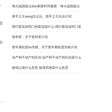
备好
，
烽火战国据点dian刷新时间最新：烽火战国据点
刷新时间
猎手之王wang怎么玩、猎手之王玩法介绍
切
雨打梨花深闭门的梨花指什么-雨打梨花深闭门是
描写梨花的吗
曾和贤，关于曾和贤介绍
和
更年期轻度du失眠、关于更年期轻度失眠介绍
动产和不动产的区别;动产和不动产的区别是什么
纵情山海什么意思 纵情四海是什么意思