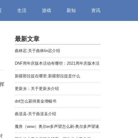
页
生活
游戏
新知
资讯
最新文章
曲林迟:关于曲林lin迟介绍
DNF周年庆版本活动有哪些：2021周年庆版本活
动汇总
新疆那拉提在哪里:新疆那拉提是什么
挥
更新乡：关于更新乡介绍
dnf怎么获得黄金增幅书
曲逆县-关于曲逆县介绍
魔兽（wow）奥尔er多声望怎么刷-奥尔多声望速
刷方法
时