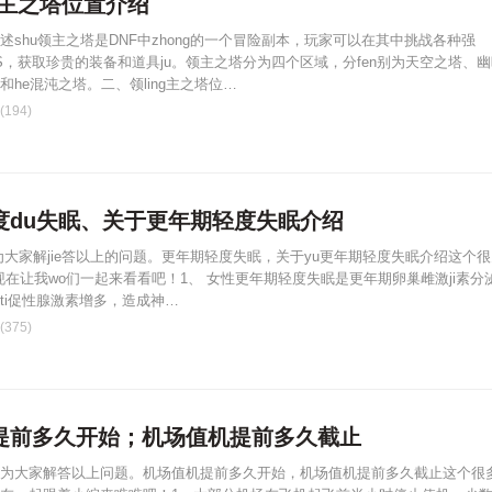
ng主之塔位置介绍
述shu领主之塔是DNF中zhong的一个冒险副本，玩家可以在其中挑战各种强
OSS，获取珍贵的装备和道具ju。领主之塔分为四个区域，分fen别为天空之塔、
he混沌之塔。二、领ling主之塔位…
194)
度du失眠、关于更年期轻度失眠介绍
为大家解jie答以上的问题。更年期轻度失眠，关于yu更年期轻度失眠介绍这个
,现在让我wo们一起来看看吧！1、 女性更年期轻度失眠是更年期卵巢雌激ji素分
ti促性腺激素增多，造成神…
375)
提前多久开始；机场值机提前多久截止
为大家解答以上问题。机场值机提前多久开始，机场值机提前多久截止这个很