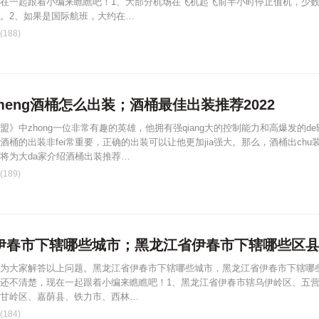
在一起跟着小编来瞧瞧吧！1、大部分机场在飞机起飞前半小时停止值机，少
。2、如果是国际航班，大约在…
188)
eng酒桶怎么出装；酒桶最佳出装推荐2022
盟》中zhong一位非常有趣的英雄，他拥有强qiang大的控制能力和高爆发的de
酒桶的出装非fei常重要，正确的出装可以让他更加jia强大。那么，酒桶出chu
将为大da家介绍酒桶出装推荐…
189)
伊春市下辖哪些城市；黑龙江省伊春市下辖哪些区
为大家解答以上问题。黑龙江省伊春市下辖哪些城市，黑龙江省伊春市下辖哪
还不清楚，现在一起跟着小编来瞧瞧吧！1、黑龙江省伊春市辖乌伊岭区、五
甘岭区、嘉荫县、铁力市、西林…
184)