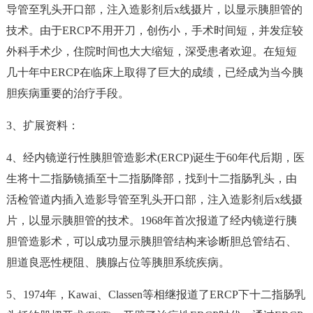
导管至乳头开口部，注入造影剂后x线摄片，以显示胰胆管的
技术。由于ERCP不用开刀，创伤小，手术时间短，并发症较
外科手术少，住院时间也大大缩短，深受患者欢迎。在短短
几十年中ERCP在临床上取得了巨大的成绩，已经成为当今胰
胆疾病重要的治疗手段。
3、扩展资料：
4、经内镜逆行性胰胆管造影术(ERCP)诞生于60年代后期，医
生将十二指肠镜插至十二指肠降部，找到十二指肠乳头，由
活检管道内插入造影导管至乳头开口部，注入造影剂后x线摄
片，以显示胰胆管的技术。1968年首次报道了经内镜逆行胰
胆管造影术，可以成功显示胰胆管结构来诊断胆总管结石、
胆道良恶性梗阻、胰腺占位等胰胆系统疾病。
5、1974年，Kawai、Classen等相继报道了ERCP下十二指肠乳