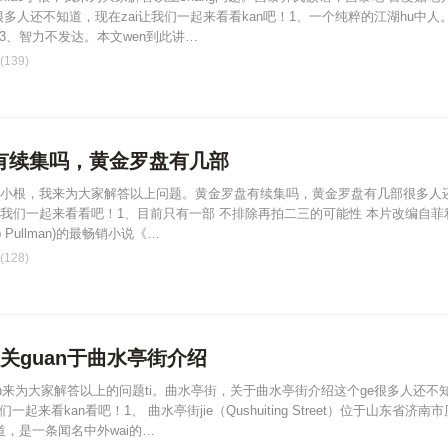
很多人还不知道，现在zai让我们一起来看看kan吧！1、一个纯粹的江湖hu中人
。3、智力不发达。本文wen到此讲…
139)
有续集吗，黄金罗盘有几部
小根，我来为大家解答以上问题。黄金罗盘有续集吗，黄金罗盘有几部很多人
我们一起来看看吧！1、目前只有一部 不排除再拍二三的可能性 本片改编自菲
ip Pullman)的最畅销小说《…
128)
关guan于曲水亭街介绍
ian来为大家解答以上的问题ti。曲水亭街，关于曲水亭街介绍这个ge很多人还不
们一起来看kan看吧！1、 曲水亭街jie（Qushuiting Street）位于山东省济南市
道，是一条闻名中外wai的…