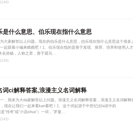
144)
乐是什么意思、伯乐现在指什么意思
为大家解答以上问题。现在的伯乐是什么意思，伯乐现在指什么意思这个很多
一起跟着小编来瞧瞧吧！1、伯乐现在指的是善于发现、推荐、培养和使用人
本名孙杨，人称之君，善于观马…
140)
名词ci解释答案,浪漫主义名词解释
一，我来为大da家解答以上问题。浪漫主义名词解释答案，浪漫主义名词解释
道，现在让我们一起来看kan看吧！1、这个词起源于中世纪法fa语中的
思是“传奇”或“小说shuo”）一词，“罗曼…
143)