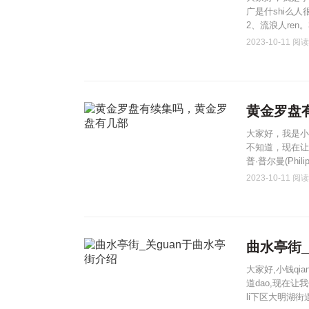
广是什shi么人
2、流浪人ren
2023-10-11
阅读(
黄金罗盘
大家好，我是小
不知道，现在让
普·普尔曼(Phil
2023-10-11
阅读(
曲水亭街_
大家好,小钱q
道dao,现在让我
li下区大明湖街