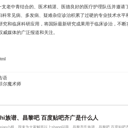
有一支老中青结合的、医术精湛、医德良好的医疗护理队伍并邀请
对妇科常见病、多发病、疑难杂症诊治积累了过硬的专业技术水平
研究和临床科研应用，将国际最新研究成果用于临床诊治，不断
权威媒体的广泛报道和关注。
tml
告语
菲尔魔术师
hi族谱、昌黎吧 百度贴吧齐广是什么人
xiao小根，我来为大家解答以上shang问题。昌黎齐氏族谱，昌黎吧 百度贴吧