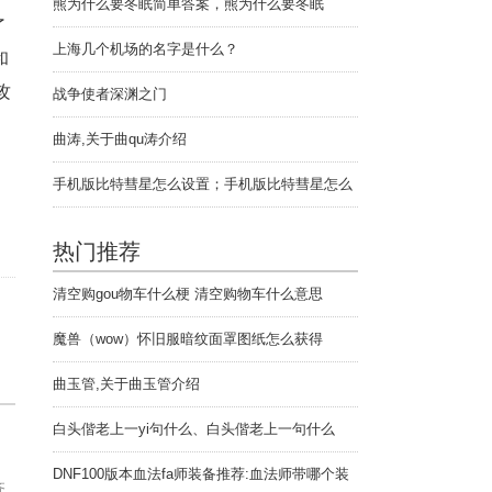
熊为什么要冬眠简单答案，熊为什么要冬眠
了
上海几个机场的名字是什么？
和
攻
战争使者深渊之门
曲涛,关于曲qu涛介绍
手机版比特彗星怎么设置；手机版比特彗星怎么
用啊
热门推荐
清空购gou物车什么梗 清空购物车什么意思
魔兽（wow）怀旧服暗纹面罩图纸怎么获得
曲玉管,关于曲玉管介绍
白头偕老上一yi句什么、白头偕老上一句什么
DNF100版本血法fa师装备推荐:血法师带哪个装
齐