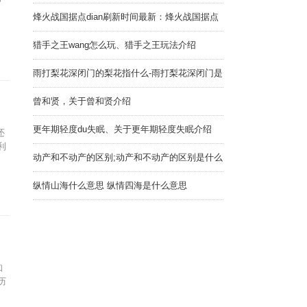
备好
。
烽火战国据点dian刷新时间最新：烽火战国据点
刷新时间
猎手之王wang怎么玩、猎手之王玩法介绍
雨打梨花深闭门的梨花指什么-雨打梨花深闭门是
描写梨花的吗
曾和贤，关于曾和贤介绍
更年期轻度du失眠、关于更年期轻度失眠介绍
还
利
动产和不动产的区别;动产和不动产的区别是什么
纵情山海什么意思 纵情四海是什么意思
知
历