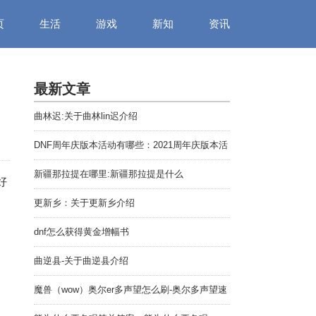
页
生活
游戏
新知
资讯
最新文章
曲林迟:关于曲林lin迟介绍
DNF周年庆版本活动有哪些：2021周年庆版本活
动汇总
新疆那拉提在哪里:新疆那拉提是什么
好
更新乡：关于更新乡介绍
dnf怎么获得黄金增幅书
曲逆县-关于曲逆县介绍
魔兽（wow）奥尔er多声望怎么刷-奥尔多声望速
刷方法